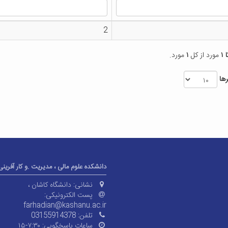
2
مورد از کل
۱
مورد.
ها
دانشکده علوم مالی ، مدیریت .و کار آفرینی
نشانی:
دانشگاه کاشان ،
پست الکترونیکی:
farhadian@kashanu.ac.ir
تلفن:
03155914378
ساعات پاسخگویی:
۷:۳۰-۱۵