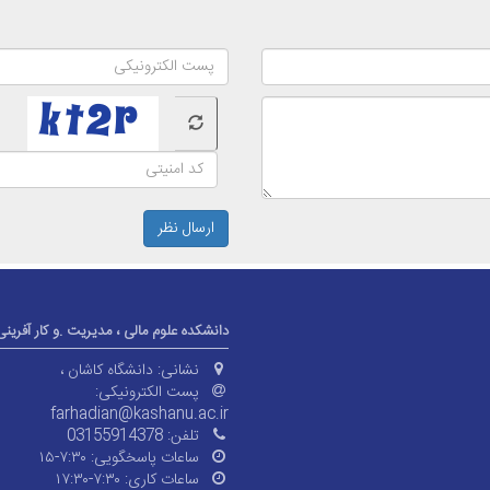
ارسال نظر
دانشکده علوم مالی ، مدیریت .و کار آفرینی
نشانی:
دانشگاه کاشان ،
پست الکترونیکی:
farhadian@kashanu.ac.ir
تلفن:
03155914378
ساعات پاسخگویی:
۷:۳۰-۱۵
ساعات کاری:
۷:۳۰-۱۷:۳۰